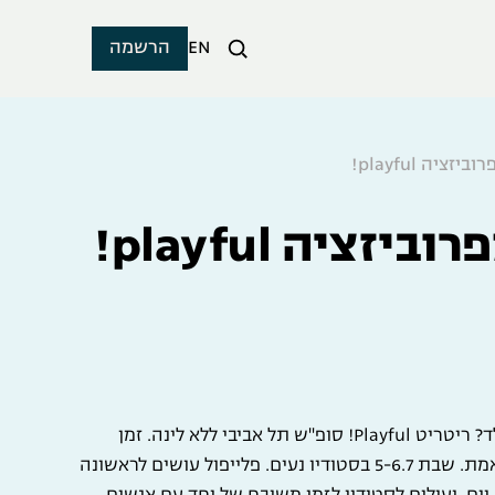
EN
הרשמה
זציה playful!
זציה playful!
מה אם שכחתי מה זה להיות ילד? ריטריט Playful! סופ"ש תל אביבי ללא לינה. זמן
לנשום, לצחוק ולהשתחרר על אמת. שבת 5-6.7 בסטודיו נעים. פלייפול עושים לראשונה
ים, ועולים לסטודיו לזמן משובח של יחד עם אנשים