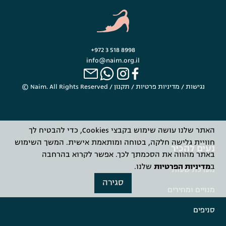
+972 3 518 8998
info@naim.org.il
נגישות
/
מדיניות פרטיות
/
תקנון
© Naim. All Rights Reserved /
האתר שלנו עושה שימוש בקבצי Cookies, כדי להבטיח לך
חוויית גלישה חלקה, בטוחה ומותאמת אישית. המשך השימוש
נעים להכיר
באתר מהווה את הסכמתך לכך. אפשר לקרוא בהרחבה
ב
מדיניות הפרטיות
שלנו.
מערכת שעות
סגירה
מנויים ומחירים
סניפים