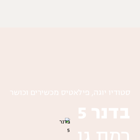
סטודיו יוגה, פילאטיס מכשירים וכושר
בדנר 5
רמת גן