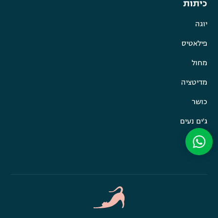
כיתות
יוגה
פילאטיס
מחול
מדיטציה
כושר
ג'ים נעים
חם קר