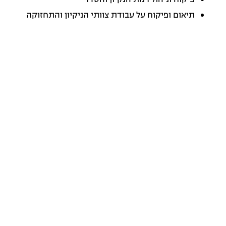
תיאום ופיקוח על עבודת צוותי הניקיון והתחזוקה
עבודה שוטפת מול אחראי הסניפים לתחזוקה
שוטפת ופתרון בעיות
בקרה יומית על מלאי ציוד הניקיון וכלי העבודה
הנדרשים
ליווי וחניכה של עובדי ניקיון חדשים
יתרונות:
ניסיון בניהול פלור במסעדה
רקע בתחום עיצוב חנויות ומרחבים מסחריים
הבנה בחשיבות המראה החזותי והאווירה
חוש אסתטי מפותח ותשומת לב לפרטים
יכולת פתרון בעיות ויוזמה אישית
דרישות: