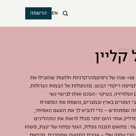
EN
הרשמה
 קליין
יל קליין
מורה לריקודי בטן עם 36+ שנה של ניסיוןמהרקדניות חלוצות שהובילו את
תפיסת ריקודי הבטן: מהחפלות אל הבמות הגדולות,
טלוויזיה. בעיקר -הפכנו אותו לביטוי נשי
בי המורים בארץ ובמצרים, נושמת את המסורת
ה שמתחדש – כדי להביא לך את הטעם האמיתי,
דליק אותי היום יותר מכל? לראות את התהליכים
ר: פתאום תובנה נופלת, הגוף נפתח עוד קצת, משהו
 הכי עמוק שלי – אהבת התנועה שמחברת, מרפאת