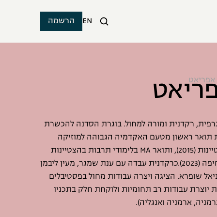
EN
הרשמה
פריאט
 אפריאט
גרפית, רקדנית ומורה למחול. בוגרת הסדנה להכשרת
ת תואר ראשון מטעם האקדמיה הגבוהה למוזיקה
ולמחול ירושלים בהצטיינות (2015), ותואר MA בלימודי תרבות בהצטיינות
יתרה מאוניברסיטת חיפה (2023).כרקדנית עבדה עם ענת שמגר, מעין ליבמן
דניאל שופרא. הציגה ויצרה עבודות מחול בפסטיבלים
ת יוצרת עבודות רב תחומיות ולוקחת חלק בתכניו
רמניה, ארמניה ואנגליה).