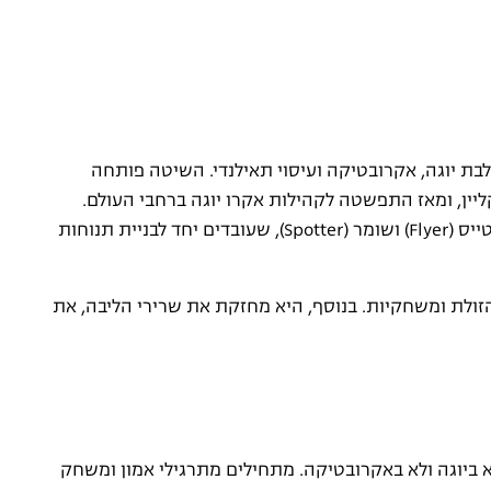
שותפת שמשלבת יוגה, אקרובטיקה ועיסוי תאילנדי. השיטה פותחה
אואר-קליין, ומאז התפשטה לקהילות אקרו יוגה ברחבי העולם.
הבסיס של השיטה הוא שלושה תפקידים: בסיס (Base), טייס (Flyer) ושומר (Spotter), שעובדים יחד לבניית תנוחות
הזולת ומשחקיות. בנוסף, היא מחזקת את שרירי הליבה, את
לא ביוגה ולא באקרובטיקה. מתחילים מתרגילי אמון ומשחק