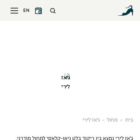
EN
ג׳אז לירי
בית
מחול
ג׳אז לירי
ג'אז לירי נמצא בין ריקוד בלט ניאו-קלאסי למחול מודרני.