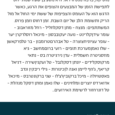
מוסיקה, פרפורמנס ווידאו. היא מסע בן שעה שמתייחס
לתפישת הזמן של המבצעים והצופים את הרגע, כאשר
הדגש הוא על העומס והצפיפות של ששת ימי החול אל מול
הריק ותשומת הלב של יום השבת. זמן דחוס וזמן פרוס.
המשתתפים: מנצח - מתן דסקלחליל - רחל מזוראבוב -
עומר עידןקלרינט - נועה יעקובבסון - מיכאל רוסלרקרן יער
- עופר עציוניחצוצרה - טל אבהרםטרומבון - בר טלפרקאשן
- שלו נאמןמערכת תופים - רועי ברוםמחשב - גיא
מוזסגיטרה חשמלית - עדן נירגיטרה בס - נתאי
מרקוסקלידים - יונתן דסקלנבל - טל ועקניןשירה - דניאל
קריאף, ג'וזף ליימן ואנה לןכינורות - גילי ריבקין ונדב
פאסטויולה - מיכל ברקוביץ'צ'לו - שני ברקונטרבס - מיכאל
אדוארדס יוצרים ומלחינים - שלו נאמן ומתן דסקל מנהלת -
טל דונרחזור לרשימת האירועים..