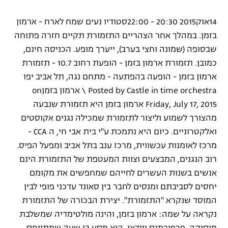
14אוק2015 20:30 - 22:00סטודיו נעים שמח לארח - ארמון
בזמן. במהלך אחר הצהריים התזמורת תקיים חזרה פתוחה
שבסופה (שמונה וחצי בערב), ייערך מופע. הכניסה חינם,
כמובן. תזמורת ארמון בזמן - הופעת רחוב 10.7 - תזמורת
ארמון בזמן - הופעה בהפתעה - מתחם נגה, תל אביב יפו
Posted by ‎Castle in time orchestra \ ארמון בזמן‎ on
Friday, July 17, 2015 ארמון בזמן היא תזמורת שנבעה
מהצורך לשמוע וליצור לתזמורת שמכילה נגנים אקוסטים
ואלקטרוניים. כיום היא נתמכת ע"י בית אבי חי, ה CCA -
מרכז לאומנות עכשווית, מרכז ענב בתל אביב ומפעל הפיס.
רוב הנגנים, המבצעים וצוות המעטפת של התזמורת הינם
אנשים בשנות העשרים לחייהם שמחפשים את מקומם
יחסים לסביבתם ומנסים לחבר בין סאונד עדכני פופי לבין
המוסד שנקרא "התזמורת". יצירת הבכורה של התזמורת
נקראה על שמה: ארמון בזמן, והינה מולטימדיה שמשלבת