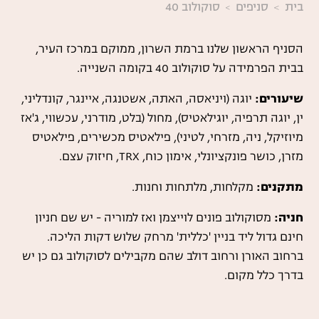
בית
סניפים
סוקולוב 40
הסניף הראשון שלנו ברמת השרון, ממוקם במרכז העיר,
בבית הפרמידה על סוקולוב 40 בקומה השנייה.
שיעורים:
יוגה (ויניאסה, האתה, אשטנגה, איינגר, קונדליני,
ין, יוגה תרפיה, יוגילאטיס), מחול (בלט, מודרני, עכשווי, ג'אז
מיוזיקל, ניה, מזרחי, לטיני), פילאטיס מכשירים, פילאטיס
מזרן, כושר פונקציונלי, אימון כוח, TRX, חיזוק עצם.
מתקנים:
מקלחות, מלתחות וחנות.
חניה:
מסוקולוב פונים לוייצמן ואז למוריה - יש שם חניון
חינם גדול ליד בניין 'כללית' מרחק שלוש דקות הליכה.
ברחוב האורן ורחוב דולב שהם מקבילים לסוקולוב גם כן יש
בדרך כלל מקום.